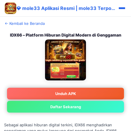
💎 mole33 Aplikasi Resmi | mole33 Terpopuler Anti Rungkad ⚡
← Kembali ke Beranda
IDX66 – Platform Hiburan Digital Modern di Genggaman
Unduh APK
Daftar Sekarang
Sebagai aplikasi hiburan digital terkini, IDX66 menghadirkan
pengalaman yang mulus langsung dari perangkat Anda. IDX66